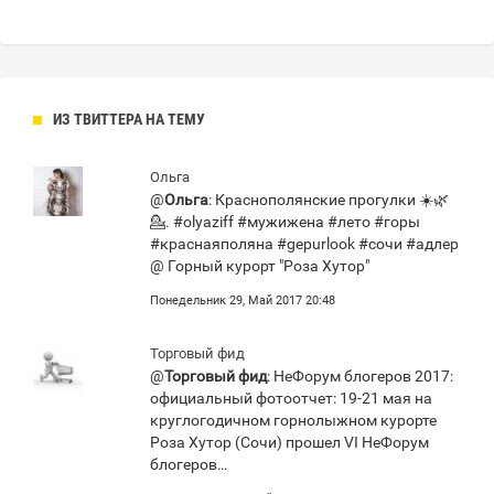
ИЗ ТВИТТЕРА НА ТЕМУ
Ольга
@
Ольга
: Краснополянские прогулки ☀️🌿
💁. #olyaziff #мужижена #лето #горы
#краснаяполяна #gepurlook #сочи #адлер
@ Горный курорт "Роза Хутор"
Понедельник 29, Май 2017 20:48
Торговый фид
@
Торговый фид
: НеФорум блогеров 2017:
официальный фотоотчет: 19-21 мая на
круглогодичном горнолыжном курорте
Роза Хутор (Сочи) прошел VI НеФорум
блогеров…