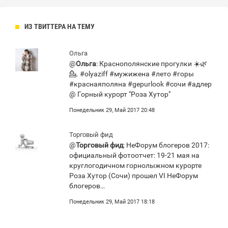
ИЗ ТВИТТЕРА НА ТЕМУ
Ольга
@
Ольга
: Краснополянские прогулки ☀️🌿
💁. #olyaziff #мужижена #лето #горы
#краснаяполяна #gepurlook #сочи #адлер
@ Горный курорт "Роза Хутор"
Понедельник 29, Май 2017 20:48
Торговый фид
@
Торговый фид
: НеФорум блогеров 2017:
официальный фотоотчет: 19-21 мая на
круглогодичном горнолыжном курорте
Роза Хутор (Сочи) прошел VI НеФорум
блогеров…
Понедельник 29, Май 2017 18:18